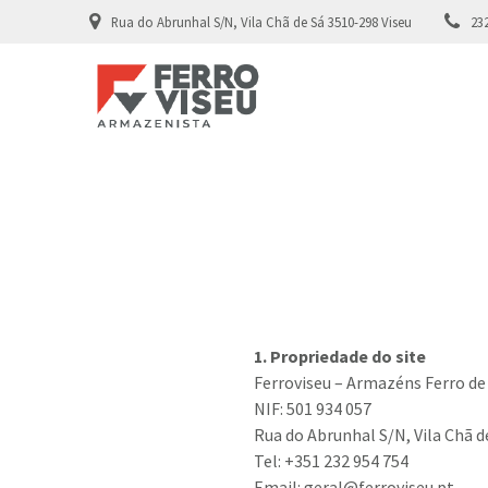
Skip
Rua do Abrunhal S/N, Vila Chã de Sá 3510-298 Viseu
23
to
content
1. Propriedade do site
Ferroviseu – Armazéns Ferro de 
NIF: 501 934 057
Rua do Abrunhal S/N, Vila Chã d
Tel: +351 232 954 754
Email: geral@ferroviseu.pt