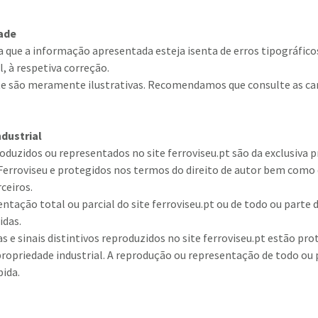
dade
 que a informação apresentada esteja isenta de erros tipográfico
, à respetiva correção.
te são meramente ilustrativas. Recomendamos que consulte as car
ndustrial
duzidos ou representados no site ferroviseu.pt são da exclusiva p
 Ferroviseu e protegidos nos termos do direito de autor bem como 
ceiros.
tação total ou parcial do site ferroviseu.pt ou de todo ou parte
idas.
 e sinais distintivos reproduzidos no site ferroviseu.pt estão pr
 propriedade industrial. A reprodução ou representação de todo ou 
bida.